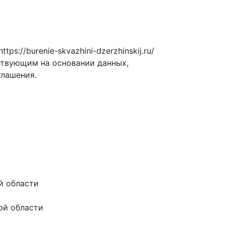
://burenie-skvazhini-dzerzhinskij.ru/
ствующим на основании данных,
глашения.
й области
ой области